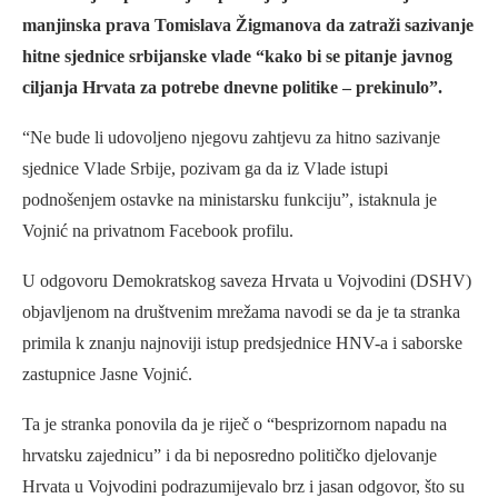
manjinska prava Tomislava Žigmanova da zatraži sazivanje
hitne sjednice srbijanske vlade “kako bi se pitanje javnog
ciljanja Hrvata za potrebe dnevne politike – prekinulo”.
“Ne bude li udovoljeno njegovu zahtjevu za hitno sazivanje
sjednice Vlade Srbije, pozivam ga da iz Vlade istupi
podnošenjem ostavke na ministarsku funkciju”, istaknula je
Vojnić na privatnom Facebook profilu.
U odgovoru Demokratskog saveza Hrvata u Vojvodini (DSHV)
objavljenom na društvenim mrežama navodi se da je ta stranka
primila k znanju najnoviji istup predsjednice HNV-a i saborske
zastupnice Jasne Vojnić.
Ta je stranka ponovila da je riječ o “besprizornom napadu na
hrvatsku zajednicu” i da bi neposredno političko djelovanje
Hrvata u Vojvodini podrazumijevalo brz i jasan odgovor, što su