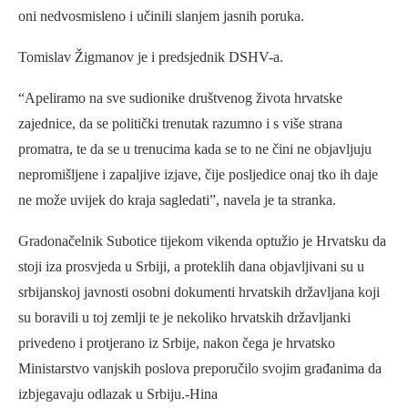
oni nedvosmisleno i učinili slanjem jasnih poruka.
Tomislav Žigmanov je i predsjednik DSHV-a.
“Apeliramo na sve sudionike društvenog života hrvatske
zajednice, da se politički trenutak razumno i s više strana
promatra, te da se u trenucima kada se to ne čini ne objavljuju
nepromišljene i zapaljive izjave, čije posljedice onaj tko ih daje
ne može uvijek do kraja sagledati”, navela je ta stranka.
Gradonačelnik Subotice tijekom vikenda optužio je Hrvatsku da
stoji iza prosvjeda u Srbiji, a proteklih dana objavljivani su u
srbijanskoj javnosti osobni dokumenti hrvatskih državljana koji
su boravili u toj zemlji te je nekoliko hrvatskih državljanki
privedeno i protjerano iz Srbije, nakon čega je hrvatsko
Ministarstvo vanjskih poslova preporučilo svojim građanima da
izbjegavaju odlazak u Srbiju.-Hina