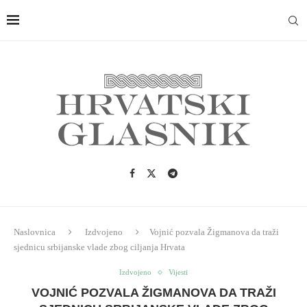
Naslovnica
Izdvojeno
Vojnić pozvala Žigmanova da traži
sjednicu srbijanske vlade zbog ciljanja Hrvata
Izdvojeno
Vijesti
VOJNIĆ POZVALA ŽIGMANOVA DA TRAŽI