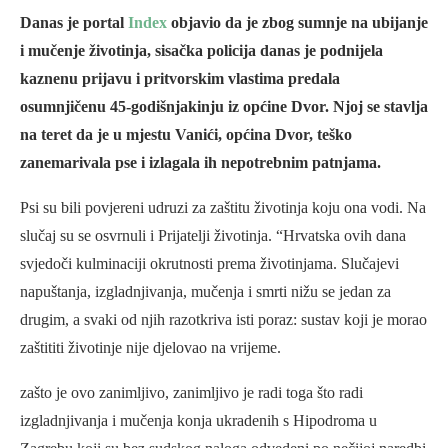
Danas je portal
Index
objavio da je zbog sumnje na ubijanje
i mučenje životinja, sisačka policija danas je podnijela
kaznenu prijavu i pritvorskim vlastima predala
osumnjičenu 45-godišnjakinju iz općine Dvor. Njoj se stavlja
na teret da je u mjestu Vanići, općina Dvor, teško
zanemarivala pse i izlagala ih nepotrebnim patnjama.
Psi su bili povjereni udruzi za zaštitu životinja koju ona vodi. Na
slučaj su se osvrnuli i Prijatelji životinja. “Hrvatska ovih dana
svjedoči kulminaciji okrutnosti prema životinjama. Slučajevi
napuštanja, izgladnjivanja, mučenja i smrti nižu se jedan za
drugim, a svaki od njih razotkriva isti poraz: sustav koji je morao
zaštititi životinje nije djelovao na vrijeme.
zašto je ovo zanimljivo, zanimljivo je radi toga što radi
izgladnjivanja i mučenja konja ukradenih s Hipodroma u