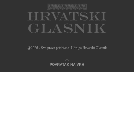
@2026 - Sva prava pridržana. Udruga Hrvatski Glasnik
POVRATAK NA VRH