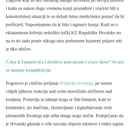
Zagrebu koji su bez sudskog naloga odvedeni po nečijoj naredbi
i kada su nakon dugo vremena konji pronađeni i vraćeni bili u
katastrofalnoj situaciji te su trebali hitnu medicinsku pomoć da bi
preživjeli, Napominjemo da je bilo i uginuće konja. Radi se o
eklatantnom kršenju nekoliko točki KZ Republike Hrvatske no
na to do sada protiv nikoga nisu podnesene kaznene prijave niti
je itko uhićen.
Čeka li Tomaševića i društvo neizvjesno i vruće ljeto? Stvari
se opasno kompliciraju
Pogotovo je cinično javljanje
Prijatelja životinja
, jer nismo
vidjeli njihovu reakciju nad ovim stravičnim zločinom nad
konjima. Postavlja se pitanje koga se štiti šutnjom, koje to
kriminalce, jer mučenje, zlostavljanje i izgladnjivanje ovih
plemenitih životinja nije ništa drugo nego zločin. Podsjećamo da
je Hrvatski glasnik u više navrata objavio tekstove i video zapise