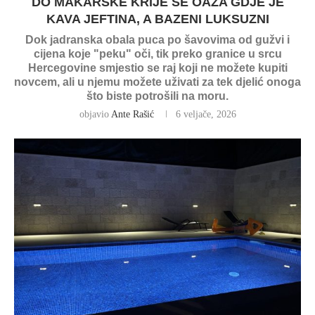
DO MAKARSKE KRIJE SE OAZA GDJE JE
KAVA JEFTINA, A BAZENI LUKSUZNI
Dok jadranska obala puca po šavovima od gužvi i
cijena koje "peku" oči, tik preko granice u srcu
Hercegovine smjestio se raj koji ne možete kupiti
novcem, ali u njemu možete uživati za tek djelić onoga
što biste potrošili na moru.
objavio
Ante Rašić
6 veljače, 2026