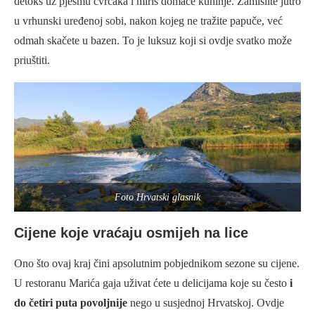
detoks uz pjesmu cvrčaka i miris domaće kuhinje. Zamislite jutro
u vrhunski uređenoj sobi, nakon kojeg ne tražite papuče, već
odmah skačete u bazen. To je luksuz koji si ovdje svatko može
priuštiti.
Foto Hrvatski glasnik
Cijene koje vraćaju osmijeh na lice
Ono što ovaj kraj čini apsolutnim pobjednikom sezone su cijene.
U restoranu Marića gaja uživat ćete u delicijama koje su često
i
do četiri puta povoljnije
nego u susjednoj Hrvatskoj. Ovdje