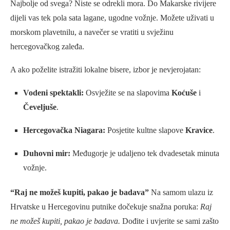
Najbolje od svega? Niste se odrekli mora. Do Makarske rivijere
dijeli vas tek pola sata lagane, ugodne vožnje. Možete uživati u
morskom plavetnilu, a navečer se vratiti u svježinu
hercegovačkog zaleđa.
A ako poželite istražiti lokalne bisere, izbor je nevjerojatan:
Vodeni spektakli:
Osvježite se na slapovima
Koćuše
i
Čeveljuše
.
Hercegovačka Niagara:
Posjetite kultne slapove
Kravice
.
Duhovni mir:
Međugorje je udaljeno tek dvadesetak minuta
vožnje.
“Raj ne možeš kupiti, pakao je badava”
Na samom ulazu iz
Hrvatske u Hercegovinu putnike dočekuje snažna poruka:
Raj
ne možeš kupiti, pakao je badava.
Dođite i uvjerite se sami zašto