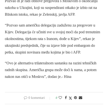
Pozvao ih je radi obnove pregovora s Moskvom o okončanju
sukoba u Ukrajini, koji su suspendirani otkako je izbio rat na
Bliskom istoku, rekao je Zelenskij, javlja AFP.
“Pozvao sam američku delegaciju zaduženu za pregovore u
Kijev. Delegacija će učiniti sve u svojoj moći da pod trenutnim
okolnostima, tijekom rata s Iranom, dođe u Kijev”, rekao je
ukrajinski predsjednik, čije su izjave bile pod embargom do
petka, skupini novinara među kojima je bio i AFP.
“Ovo je alternativa trilateralnom sastanku na razini tehničkih
radnih skupina. Američka grupa može doći k nama, a potom
nakon nas otići u Moskvu”, dodao je.- Hina
0 komentari
0