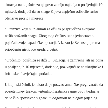
situacija na bojišnici za njegovu zemlju najbolja u posljednjih 10
mjeseci, dodajući da su snage Kijeva uspješno odbacile rusku
ofenzivu prošlog mjeseca.
“Ofenziva koju su planirali za ožujak je spriječena akcijama
naših oružanih snaga. Zbog toga će Rusi sada jednostavno
pojačati svoje napadačke operacije”, kazao je Zelenskij, prema
priopćenju njegovog ureda u petak.
“Općenito, bojišnica se drži … Situacija je zamršena, ali najbolja
u posljednjih 10 mjeseci”, dodao je, pozivajući se na ukrajinske i
britanske obavještajne podatke.
Ukrajinski čelnik je rekao da je pozvao američke pregovarače da
posjete Kijev tijekom virtualnog sastanka ranije ovog tjedna te
da je čuo “pozitivne signale” u odgovoru na njegov prijedlog.