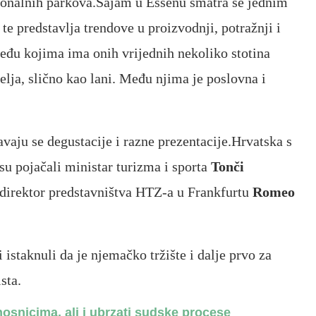
acionalnih parkova.Sajam u Essenu smatra se jednim
e predstavlja trendove u proizvodnji, potražnji i
eđu kojima ima onih vrijednih nekoliko stotina
elja, slično kao lani. Među njima je poslovna i
aju se degustacije i razne prezentacije.Hrvatska s
u pojačali ministar turizma i sporta
Tonči
 direktor predstavništva HTZ-a u Frankfurtu
Romeo
i istaknuli da je njemačko tržište i dalje prvo za
sta.
snicima, ali i ubrzati sudske procese