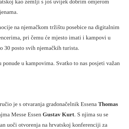
vatskoj kao zemlji s još uvijek dobrim omjerom
ijenama.
omocije na njemačkom tržištu posebice na digitalnim
ncerima, pri čemu će mjesto imati i kampovi u
o 30 posto svih njemačkih turista.
ju ponude u kampovima. Svatko to nas posjeti važan
oručio je s otvaranja gradonačelnik Essena
Thomas
 sajma Messe Essen
Gustav Kurt
. S njima su se
dan uoči otvorenja na hrvatskoj konferenciji za