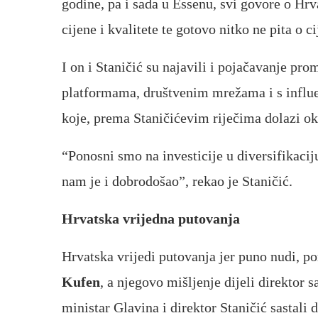
godine, pa i sada u Essenu, svi govore o Hr
cijene i kvalitete te gotovo nitko ne pita o c
I on i Staničić su najavili i pojačavanje pr
platformama, društvenim mrežama i s influe
koje, prema Staničićevim riječima dolazi ok
“Ponosni smo na investicije u diversifikaci
nam je i dobrodošao”, rekao je Staničić.
Hrvatska vrijedna putovanja
Hrvatska vrijedi putovanja jer puno nudi, p
Kufen
, a njegovo mišljenje dijeli direktor
ministar Glavina i direktor Staničić sastali 