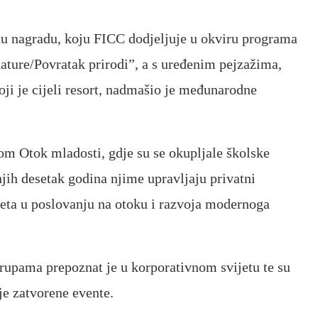
 tu nagradu, koju FICC dodjeljuje u okviru programa
ature/Povratak prirodi”, a s uređenim pejzažima,
oji je cijeli resort, nadmašio je međunarodne
om Otok mladosti, gdje su se okupljale školske
jih desetak godina njime upravljaju privatni
reta u poslovanju na otoku i razvoja modernoga
rupama prepoznat je u korporativnom svijetu te su
e zatvorene evente.