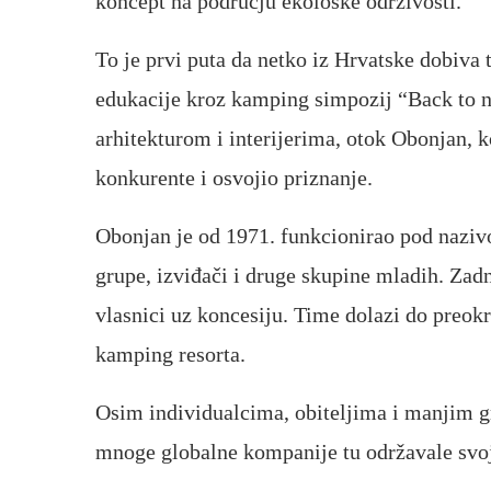
koncept na području ekološke održivosti.
To je prvi puta da netko iz Hrvatske dobiva
edukacije kroz kamping simpozij “Back to n
arhitekturom i interijerima, otok Obonjan, k
konkurente i osvojio priznanje.
Obonjan je od 1971. funkcionirao pod naziv
grupe, izviđači i druge skupine mladih. Zadn
vlasnici uz koncesiju. Time dolazi do preok
kamping resorta.
Osim individualcima, obiteljima i manjim g
mnoge globalne kompanije tu održavale svoj