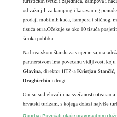
turističkih tvrtki i zajednica, kampova i n
od važnijih za kamping i karavaning ponude t
prodaji mobilnih kuća, kampera i sličnog, m
tisuća eura.Očekuje se oko 80 tisuća posjetit
široka publika.
Na hrvatskom štandu za vrijeme sajma održav
partnerstvom ima povećanu vidljivost, koju s
Glavina
, direktor HTZ-a
Kristjan Stančić
,
Draghicchio
i drugi.
Oni su sudjelovali i na svečanosti otvaranja 
hrvatski turizam, s kojega dolazi najviše turi
Oporba: Povećati plaće pravosudnim dužno