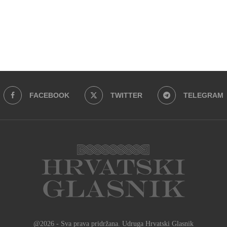
FACEBOOK
TWITTER
TELEGRAM
@2026 - Sva prava pridržana. Udruga Hrvatski Glasnik