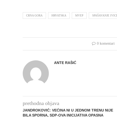
CRNA GORA
HRVATSKA
MVEP
SPAŠAVANJE IVIC
0 komentari
ANTE RAŠIĆ
prethodna objava
JANDROKOVIĆ: VEĆINA NI U JEDNOM TRENU NIJE
BILA SPORNA, SDP-OVA INICIJATIVA OPASNA