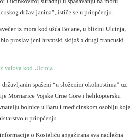
oj i učinkovitoj suradnji u spašavanju na moru
ncuskog državljanina”, ističe se u priopćenju.
avečer iz mora kod ušća Bojane, u blizini Ulcinja,
 bio proslavljeni hrvatski skijaš a drugi francuski
iz valova kod Ulcinja
ni državljanin spašeni “u složenim okolnostima” uz
ije Mornarice Vojske Crne Gore i helikoptersku
vnatelju bolnice u Baru i medicinskom osoblju koje
istarstvo u priopćenju.
nformacije o Kosteliću angažirana sva nadležna