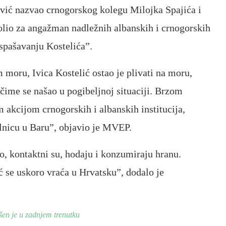
ović nazvao crnogorskog kolegu Milojka Spajića i
lio za angažman nadležnih albanskih i crnogorskih
spašavanju Kostelića”.
moru, Ivica Kostelić ostao je plivati na moru,
 čime se našao u pogibeljnoj situaciji. Brzom
 akcijom crnogorskih i albanskih institucija,
olnicu u Baru”, objavio je MVEP.
lno, kontaktni su, hodaju i konzumiraju hranu.
ć se uskoro vraća u Hrvatsku”, dodalo je
šen je u zadnjem trenutku