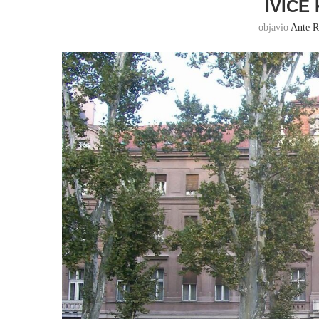
IVICE
objavio
Ante R