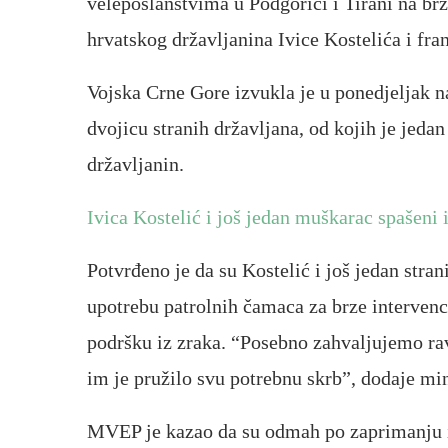
veleposlanstvima u Podgorici i Tirani na brz
hrvatskog državljanina Ivice Kostelića i fra
Vojska Crne Gore izvukla je u ponedjeljak n
dvojicu stranih državljana, od kojih je jedan
državljanin.
Ivica Kostelić i još jedan muškarac spašeni 
Potvrđeno je da su Kostelić i još jedan stra
upotrebu patrolnih čamaca za brze intervenc
podršku iz zraka. “Posebno zahvaljujemo ra
im je pružilo svu potrebnu skrb”, dodaje min
MVEP je kazao da su odmah po zaprimanju i