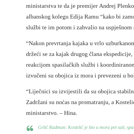
ministarstva te da je premijer Andrej Plenk
albanskog kolegu Edija Ramu “kako bi zamo
službi te im potom i zahvalio na uspješnom 
“Nakon prevrtanja kajaka u vrlo uzburkanom 
držeći se za kajak drugog člana ekspedicije,
reakcijom spasilačkih službi i koordiniranom
izvučeni su obojica iz mora i prevezeni u b
“Liječnici su izvijestili da su obojica stabi
Zadržani su noćas na promatranju, a Kosteli
ministarstvo. – Hina.
Grlić Radman: Kostelić je bio u moru pet sati, spa