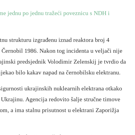
me jednu po jednu tražeći poveznicu s NDH i
itnu strukturu izgrađenu iznad reaktora broj 4
i Černobil 1986. Nakon tog incidenta u veljači nije
ajinski predsjednik Volodimir Zelenskij je tvrdio da
nijekao bilo kakav napad na černobilsku elektranu.
sigurnosti ukrajinskih nuklearnih elektrana otkako
a Ukrajinu. Agencija redovito šalje stručne timove
om, a ima stalnu prisutnost u elektrani Zaporižja