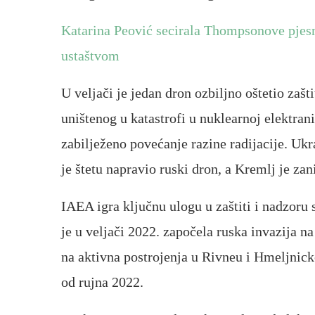
Katarina Peović secirala Thompsonove pjes
ustaštvom
U veljači je jedan dron ozbiljno oštetio zašt
uništenog u katastrofi u nuklearnoj elektran
zabilježeno povećanje razine radijacije. Ukr
je štetu napravio ruski dron, a Kremlj je za
IAEA igra ključnu ulogu u zaštiti i nadzoru 
je u veljači 2022. započela ruska invazija n
na aktivna postrojenja u Rivneu i Hmeljnick
od rujna 2022.