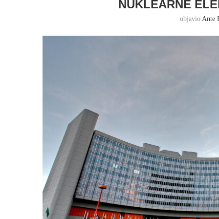
NUKLEARNE ELE
objavio
Ante 