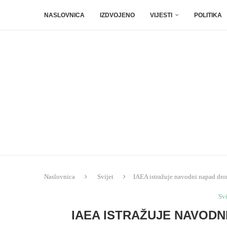
NASLOVNICA
IZDVOJENO
VIJESTI
POLITIKA
Naslovnica
Svijet
IAEA istražuje navodni napad dro
Svi
IAEA ISTRAŽUJE NAVODN