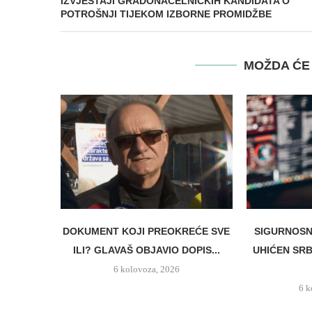
IZVJEŠTAJI GRADONAČELNIČKIH KANDIDATA O
POTROŠNJI TIJEKOM IZBORNE PROMIDŽBE
MOŽDA ĆE 
DOKUMENT KOJI PREOKREĆE SVE
SIGURNOSN
ILI? GLAVAŠ OBJAVIO DOPIS...
UHIĆEN SRB
6 kolovoza, 2026
6 k