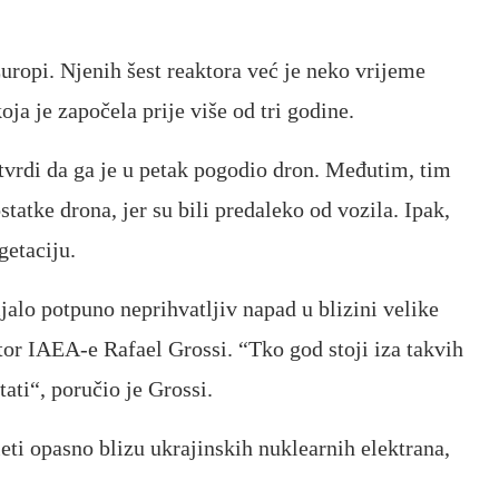
uropi. Njenih šest reaktora već je neko vrijeme
ja je započela prije više od tri godine.
tvrdi da ga je u petak pogodio dron. Međutim, tim
statke drona, jer su bili predaleko od vozila. Ipak,
getaciju.
ljalo potpuno neprihvatljiv napad u blizini velike
ktor IAEA-e Rafael Grossi. “Tko god stoji iza takvih
ati“, poručio je Grossi.
eti opasno blizu ukrajinskih nuklearnih elektrana,