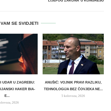
LIJEPOG ZAKONA’ U KONGRESU
VAM SE SVIDJETI
I UDAR U ZAGREBU:
ANUŠIĆ: VOJNIK PRAVI RAZLIKU,
IJANSKI HAKER BIA-
TEHNOLOGIJA BEZ ČOVJEKA NE...
E...
5 kolovoza, 2026
olovoza, 2026