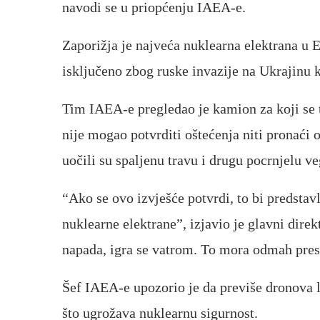
navodi se u priopćenju IAEA-e.
Zaporižja je najveća nuklearna elektrana u E
isključeno zbog ruske invazije na Ukrajinu ko
Tim IAEA-e pregledao je kamion za koji se 
nije mogao potvrditi oštećenja niti pronaći o
uočili su spaljenu travu i drugu pocrnjelu ve
“Ako se ovo izvješće potvrdi, to bi predstav
nuklearne elektrane”, izjavio je glavni dire
napada, igra se vatrom. To mora odmah prest
Šef IAEA-e upozorio je da previše dronova l
što ugrožava nuklearnu sigurnost.