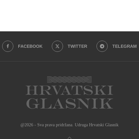
FACEBOOK
TWITTER
TELEGRAM
@2026 - Sva prava pridržana. Udruga Hrvatski Glasnik