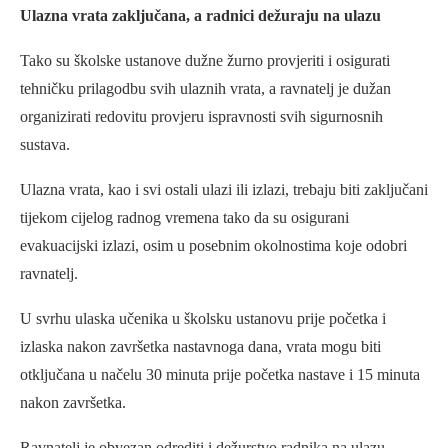
Ulazna vrata zaključana, a radnici dežuraju na ulazu
Tako su školske ustanove dužne žurno provjeriti i osigurati
tehničku prilagodbu svih ulaznih vrata, a ravnatelj je dužan
organizirati redovitu provjeru ispravnosti svih sigurnosnih
sustava.
Ulazna vrata, kao i svi ostali ulazi ili izlazi, trebaju biti zaključani
tijekom cijelog radnog vremena tako da su osigurani
evakuacijski izlazi, osim u posebnim okolnostima koje odobri
ravnatelj.
U svrhu ulaska učenika u školsku ustanovu prije početka i
izlaska nakon završetka nastavnoga dana, vrata mogu biti
otključana u načelu 30 minuta prije početka nastave i 15 minuta
nakon završetka.
Ravnatelj je obvezan odrediti i dežurstvo radnika na ulazu