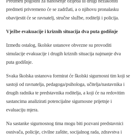
Predmeti pogodni za nanošenje ozljeda ili drugi nezakoniti
predmeti privremeno će se zadržati, a o njihovu pronalasku
obavijestit će se ravnatelj, stručne službe, roditelji i policija.
Vježbe evakuacije i kriznih situacija dva puta godišnje
Između ostalog, školske ustanove obvezne su provoditi
simulacije evakuacije i drugih kriznih situacija najmanje dva
puta godišnje.
Svaka školska ustanova formirat će školski sigurnosni tim koji se
sastoji od ravnatelja, pedagoga/psihologa, učitelja/nastavnika i
drugih radnika te predstavnika roditelja, a koji će na redovitim
sastancima analizirati potencijalne sigurnosne prijetnje i
evaluaciju mjera.
Na sastanke sigurnosnog tima mogu biti pozvani predstavnici
osnivača, policije, civilne zaštite, socijalnog rada, zdravstva i