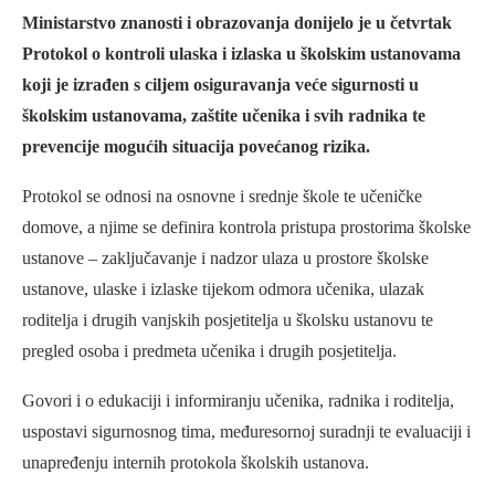
Ministarstvo znanosti i obrazovanja donijelo je u četvrtak
Protokol o kontroli ulaska i izlaska u školskim ustanovama
koji je izrađen s ciljem osiguravanja veće sigurnosti u
školskim ustanovama, zaštite učenika i svih radnika te
prevencije mogućih situacija povećanog rizika.
Protokol se odnosi na osnovne i srednje škole te učeničke
domove, a njime se definira kontrola pristupa prostorima školske
ustanove – zaključavanje i nadzor ulaza u prostore školske
ustanove, ulaske i izlaske tijekom odmora učenika, ulazak
roditelja i drugih vanjskih posjetitelja u školsku ustanovu te
pregled osoba i predmeta učenika i drugih posjetitelja.
Govori i o edukaciji i informiranju učenika, radnika i roditelja,
uspostavi sigurnosnog tima, međuresornoj suradnji te evaluaciji i
unapređenju internih protokola školskih ustanova.