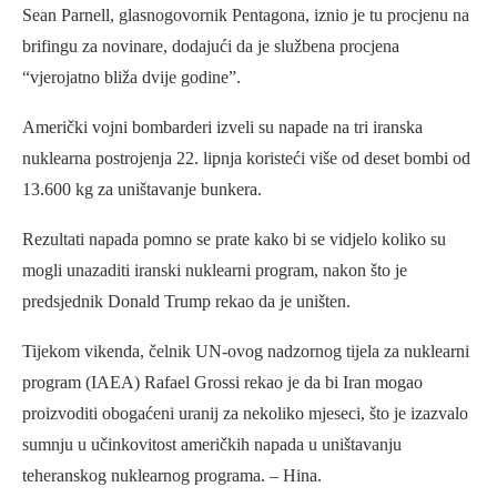
Sean Parnell, glasnogovornik Pentagona, iznio je tu procjenu na
brifingu za novinare, dodajući da je službena procjena
“vjerojatno bliža dvije godine”.
Američki vojni bombarderi izveli su napade na tri iranska
nuklearna postrojenja 22. lipnja koristeći više od deset bombi od
13.600 kg za uništavanje bunkera.
Rezultati napada pomno se prate kako bi se vidjelo koliko su
mogli unazaditi iranski nuklearni program, nakon što je
predsjednik Donald Trump rekao da je uništen.
Tijekom vikenda, čelnik UN-ovog nadzornog tijela za nuklearni
program (IAEA) Rafael Grossi rekao je da bi Iran mogao
proizvoditi obogaćeni uranij za nekoliko mjeseci, što je izazvalo
sumnju u učinkovitost američkih napada u uništavanju
teheranskog nuklearnog programa. – Hina.