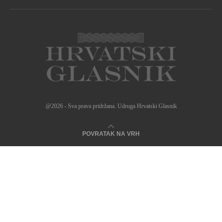
@2026 - Sva prava pridržana. Udruga Hrvatski Glasnik
POVRATAK NA VRH