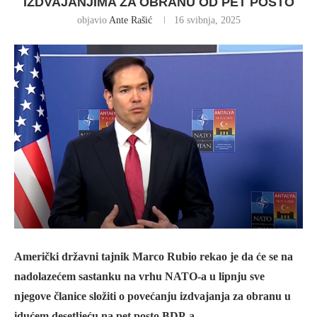
IZDVAJANJIMA ZA OBRANU OD PET POSTO
objavio
Ante Rašić
16 svibnja, 2025
Američki državni tajnik Marco Rubio rekao je da će se na
nadolazećem sastanku na vrhu NATO-a u lipnju sve
njegove članice složiti o povećanju izdvajanja za obranu u
idućem desetljeću na pet posto BDP-a.