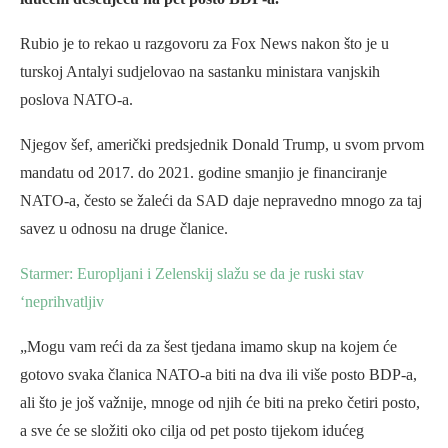
Rubio je to rekao u razgovoru za Fox News nakon što je u
turskoj Antalyi sudjelovao na sastanku ministara vanjskih
poslova NATO-a.
Njegov šef, američki predsjednik Donald Trump, u svom prvom
mandatu od 2017. do 2021. godine smanjio je financiranje
NATO-a, često se žaleći da SAD daje nepravedno mnogo za taj
savez u odnosu na druge članice.
Starmer: Europljani i Zelenskij slažu se da je ruski stav
‘neprihvatljiv
„Mogu vam reći da za šest tjedana imamo skup na kojem će
gotovo svaka članica NATO-a biti na dva ili više posto BDP-a,
ali što je još važnije, mnoge od njih će biti na preko četiri posto,
a sve će se složiti oko cilja od pet posto tijekom idućeg