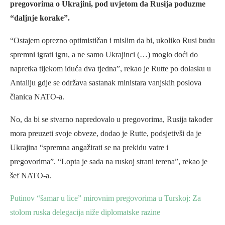
pregovorima o Ukrajini, pod uvjetom da Rusija poduzme
“daljnje korake”.
“Ostajem oprezno optimističan i mislim da bi, ukoliko Rusi budu
spremni igrati igru, a ne samo Ukrajinci (…) moglo doći do
napretka tijekom iduća dva tjedna”, rekao je Rutte po dolasku u
Antaliju gdje se održava sastanak ministara vanjskih poslova
članica NATO-a.
No, da bi se stvarno napredovalo u pregovorima, Rusija također
mora preuzeti svoje obveze, dodao je Rutte, podsjetivši da je
Ukrajina “spremna angažirati se na prekidu vatre i
pregovorima”. “Lopta je sada na ruskoj strani terena”, rekao je
šef NATO-a.
Putinov “šamar u lice” mirovnim pregovorima u Turskoj: Za
stolom ruska delegacija niže diplomatske razine