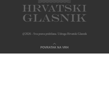
@2026 - Sva prava pridržana. Udruga Hrvatski Glasnik
POVRATAK NA VRH