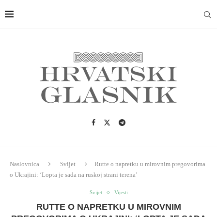
Naslovnica
Svijet
Rutte o napretku u mirovnim pregovorima
o Ukrajini: ‘Lopta je sada na ruskoj strani terena’
Svijet
Vijesti
RUTTE O NAPRETKU U MIROVNIM