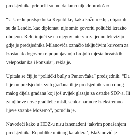
predsjednika priopćili su mu da tamo nije dobrodošao.
“U Uredu predsjednika Republike, kako kažu mediji, objasnili
su da Lendić, kao diplomat, nije smio govoriti politički izrazito
obojeno. Referirajući se na njegov intervju za jednu televiziju
gdje je predsjednika Milanovića označio isključivim krivcem za
izostanak dogovora o popunjavanju brojnih mjesta hrvatskih
veleposlanika i konzula”, rekla je.
Upitala se čiji je “politički bully s Pantovčaka” predsjednik. “Da
li je on predsjednik svih građana ili je predsjednik samo onog
malog dijela građana koji još uvijek glasaju za ostatke SDP-a. Ili
za njihove nove graditelje misli, senior partnere iz ekstremno
lijeve stranke Možemo”, poručila je.
Navodeći kako u HDZ-u nisu iznenađeni ‘takvim ponašanjem
predsjednika Republike upitnog karaktera’, Blažanović je