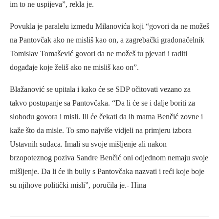
im to ne uspijeva”, rekla je.
Povukla je paralelu između Milanovića koji “govori da ne možeš
na Pantovčak ako ne misliš kao on, a zagrebački gradonačelnik
Tomislav Tomašević govori da ne možeš tu pjevati i raditi
događaje koje želiš ako ne misliš kao on”.
Blažanović se upitala i kako će se SDP očitovati vezano za
takvo postupanje sa Pantovčaka. “Da li će se i dalje boriti za
slobodu govora i misli. Ili će čekati da ih mama Benčić zovne i
kaže što da misle. To smo najviše vidjeli na primjeru izbora
Ustavnih sudaca. Imali su svoje mišljenje ali nakon
brzopoteznog poziva Sandre Benčić oni odjednom nemaju svoje
mišljenje. Da li će ih bully s Pantovčaka nazvati i reći koje boje
su njihove politički misli”, poručila je.- Hina