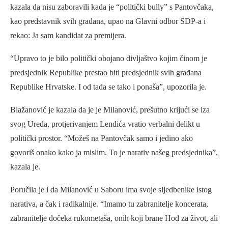
kazala da nisu zaboravili kada je “politički bully” s Pantovčaka,
kao predstavnik svih građana, upao na Glavni odbor SDP-a i
rekao: Ja sam kandidat za premijera.
“Upravo to je bilo politički obojano divljaštvo kojim činom je
predsjednik Republike prestao biti predsjednik svih građana
Republike Hrvatske. I od tada se tako i ponaša”, upozorila je.
Blažanović je kazala da je je Milanović, prešutno krijući se iza
svog Ureda, protjerivanjem Lendića vratio verbalni delikt u
politički prostor. “Možeš na Pantovčak samo i jedino ako
govoriš onako kako ja mislim. To je narativ našeg predsjednika”,
kazala je.
Poručila je i da Milanović u Saboru ima svoje sljedbenike istog
narativa, a čak i radikalnije. “Imamo tu zabranitelje koncerata,
zabranitelje dočeka rukometaša, onih koji brane Hod za život, ali