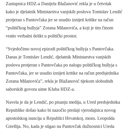
Zastupnica HDZ-a Danijela Blažanović rekla je u četvrtak
kako je djelatnik Ministarstva vanjskih poslova Tomislav Lendić
protjeran s Pantovčaka jer se usudio iznijeti kritike na račun
“političkog bullyja” Zorana Milanovića, a koji je tim činom
vratio verbalni delikt u politički prostor.
“Svjedočimo novoj epizodi političkog bullyja s Pantovčaka.
Danas je Tomislav Lendić, djelatnik Ministarstva vanjskih
poslova protjeran s Pantovčaka po nalogu političkog bullyja s
Pantovčaka, jer se usudio iznijeti kritike na račun predsjednika
Zorana Milanovića”, rekla je Blažanović tijekom slobodnih
saborskih govora uime Kluba HDZ-a.
Navela je da je Lendić, po pisanju medija, u Ured predsjednika
Republike došao kako bi nazočio predaji vjerodajnica novog
apostolskog nuncija u Republici Hrvatskoj, mons. Leopolda
Girellija. No, kada je stigao na Pantovčak dužnosnici Ureda