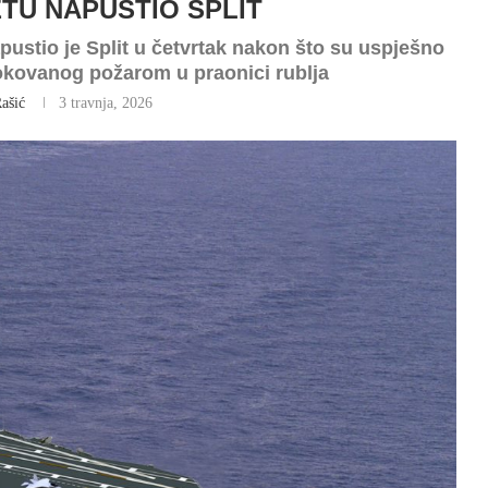
ETU NAPUSTIO SPLIT
ustio je Split u četvrtak nakon što su uspješno
okovanog požarom u praonici rublja
ašić
3 travnja, 2026