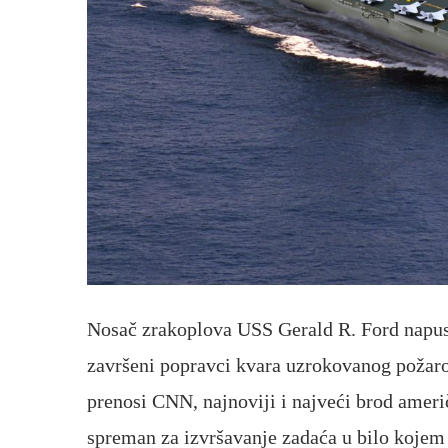
Nosač zrakoplova USS Gerald R. Ford napusti
završeni popravci kvara uzrokovanog požarom
prenosi CNN, najnoviji i najveći brod amer
spreman za izvršavanje zadaća u bilo kojem