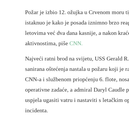
Požar je izbio 12. ožujka u Crvenom moru t
istaknuo je kako je posada iznimno brzo reag
letovima već dva dana kasnije, a nakon krać
aktivnostima, piše
CNN.
Najveći ratni brod na svijetu, USS Gerald R. 
sanirana oštećenja nastala u požaru koji je 
CNN-a i službenom priopćenju 6. flote, nos
operativne zadaće, a admiral Daryl Caudle p
uspjela ugasiti vatru i nastaviti s letački
incidenta.