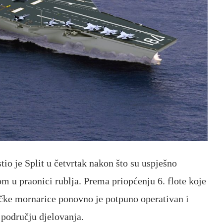
o je Split u četvrtak nakon što su uspješno
 u praonici rublja. Prema priopćenju 6. flote koje
ičke mornarice ponovno je potpuno operativan i
 području djelovanja.