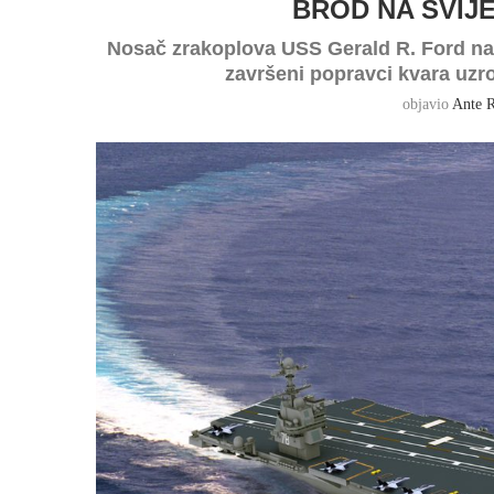
BROD NA SVIJ
Nosač zrakoplova USS Gerald R. Ford nap
završeni popravci kvara uzr
objavio
Ante R