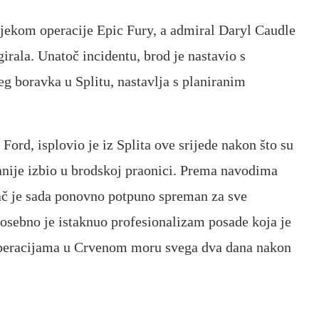
ijekom operacije Epic Fury, a admiral Daryl Caudle
irala. Unatoč incidentu, brod je nastavio s
eg boravka u Splitu, nastavlja s planiranim
Ford, isplovio je iz Splita ove srijede nakon što su
ranije izbio u brodskoj praonici. Prema navodima
ač je sada ponovno potpuno spreman za sve
osebno je istaknuo profesionalizam posade koja je
m operacijama u Crvenom moru svega dva dana nakon