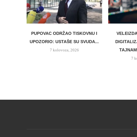
PUPOVAC ODRŽAO TISKOVNU I
VELEIZD
UPOZORIO: USTAŠE SU SVUDA...
DIGITALI
TAJNAMA
7 kolovoza, 2026
7 k