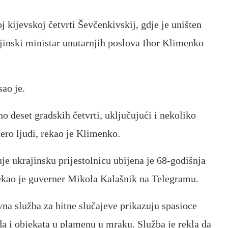
 kijevskoj četvrti Ševčenkivskij, gdje je uništen
ajinski ministar unutarnjih poslova Ihor Klimenko
ao je.
o deset gradskih četvrti, uključujući i nekoliko
ero ljudi, rekao je Klimenko.
je ukrajinsku prijestolnicu ubijena je 68-godišnja
rekao je guverner Mikola Kalašnik na Telegramu.
vna služba za hitne slučajeve prikazuju spasioce
da i objekata u plamenu u mraku. Služba je rekla da