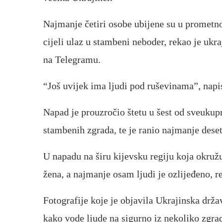
Najmanje četiri osobe ubijene su u prometnoj
cijeli ulaz u stambeni neboder, rekao je ukr
na Telegramu.
“Još uvijek ima ljudi pod ruševinama”, napis
Napad je prouzročio štetu u šest od sveukupn
stambenih zgrada, te je ranio najmanje deset
U napadu na širu kijevsku regiju koja okružu
žena, a najmanje osam ljudi je ozlijeđeno, 
Fotografije koje je objavila Ukrajinska drža
kako vode ljude na sigurno iz nekoliko zgra