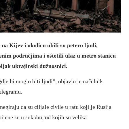
a Kijev i okolicu ubili su petero ljudi,
benim područjima i oštetili ulaz u metro stanicu
eljak ukrajinski dužnosnici.
dje bi moglo biti ljudi”, objavio je načelnik
elegramu.
egiraju da su ciljale civile u ratu koji je Rusija
ubijene su u sukobu, od kojih su velika