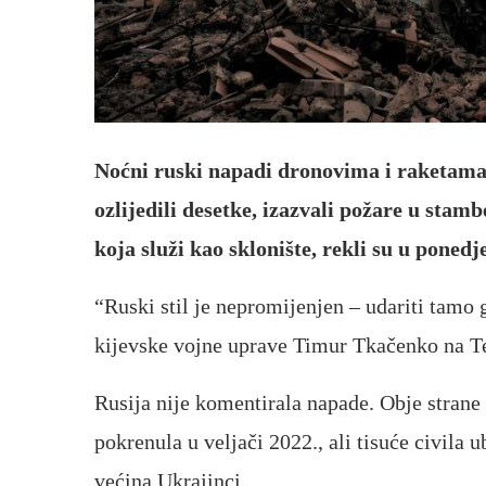
Noćni ruski napadi dronovima i raketama n
ozlijedili desetke, izazvali požare u stam
koja služi kao sklonište, rekli su u ponedj
“Ruski stil je nepromijenjen – udariti tamo g
kijevske vojne uprave Timur Tkačenko na T
Rusija nije komentirala napade. Obje strane n
pokrenula u veljači 2022., ali tisuće civila 
većina Ukrajinci.