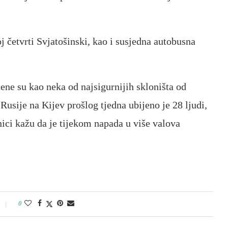
oj četvrti Svjatošinski, kao i susjedna autobusna
ene su kao neka od najsigurnijih skloništa od
sije na Kijev prošlog tjedna ubijeno je 28 ljudi,
nici kažu da je tijekom napada u više valova
0