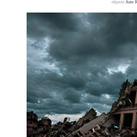
objavio
Ante R