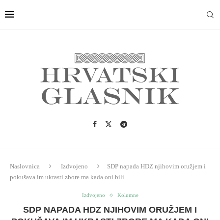
Naslovnica
Izdvojeno
SDP napada HDZ njihovim oružjem i
pokušava im ukrasti zbore ma kada oni bili
Izdvojeno
Kolumne
SDP NAPADA HDZ NJIHOVIM ORUŽJEM I