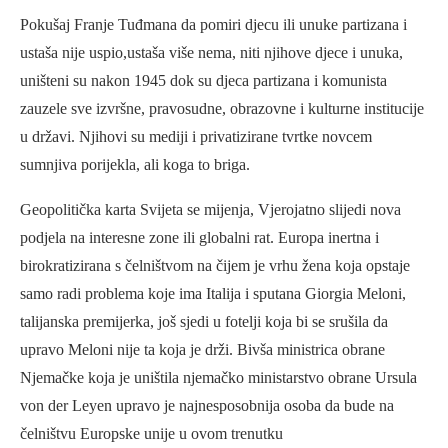
Pokušaj Franje Tuđmana da pomiri djecu ili unuke partizana i
ustaša nije uspio,ustaša više nema, niti njihove djece i unuka,
uništeni su nakon 1945 dok su djeca partizana i komunista
zauzele sve izvršne, pravosudne, obrazovne i kulturne institucije
u državi. Njihovi su mediji i privatizirane tvrtke novcem
sumnjiva porijekla, ali koga to briga.
Geopolitička karta Svijeta se mijenja, Vjerojatno slijedi nova
podjela na interesne zone ili globalni rat. Europa inertna i
birokratizirana s čelništvom na čijem je vrhu žena koja opstaje
samo radi problema koje ima Italija i sputana Giorgia Meloni,
talijanska premijerka, još sjedi u fotelji koja bi se srušila da
upravo Meloni nije ta koja je drži. Bivša ministrica obrane
Njemačke koja je uništila njemačko ministarstvo obrane Ursula
von der Leyen upravo je najnesposobnija osoba da bude na
čelništvu Europske unije u ovom trenutku