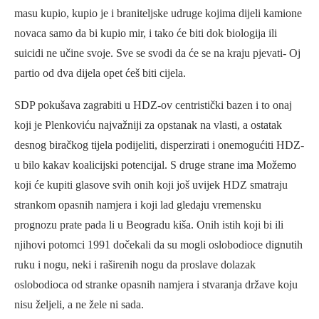
masu kupio, kupio je i braniteljske udruge kojima dijeli kamione
novaca samo da bi kupio mir, i tako će biti dok biologija ili
suicidi ne učine svoje. Sve se svodi da će se na kraju pjevati- Oj
partio od dva dijela opet ćeš biti cijela.
SDP pokušava zagrabiti u HDZ-ov centristički bazen i to onaj
koji je Plenkoviću najvažniji za opstanak na vlasti, a ostatak
desnog biračkog tijela podijeliti, disperzirati i onemogućiti HDZ-
u bilo kakav koalicijski potencijal. S druge strane ima Možemo
koji će kupiti glasove svih onih koji još uvijek HDZ smatraju
strankom opasnih namjera i koji lad gledaju vremensku
prognozu prate pada li u Beogradu kiša. Onih istih koji bi ili
njihovi potomci 1991 dočekali da su mogli oslobodioce dignutih
ruku i nogu, neki i raširenih nogu da proslave dolazak
oslobodioca od stranke opasnih namjera i stvaranja države koju
nisu željeli, a ne žele ni sada.