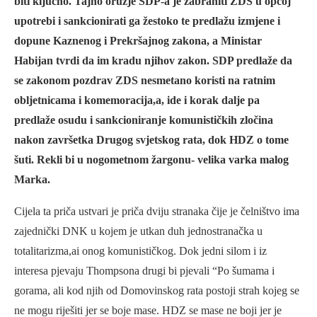
biti ključno. Tajno oružje SDP-a je zabraniti ZDS u općoj
upotrebi i sankcionirati ga žestoko te predlažu izmjene i
dopune Kaznenog i Prekršajnog zakona, a Ministar
Habijan tvrdi da im kradu njihov zakon. SDP predlaže da
se zakonom pozdrav ZDS nesmetano koristi na ratnim
obljetnicama i komemoracija,a, ide i korak dalje pa
predlaže osudu i sankcioniranje komunističkih zločina
nakon završetka Drugog svjetskog rata, dok HDZ o tome
šuti. Rekli bi u nogometnom žargonu- velika varka malog
Marka.
Cijela ta priča ustvari je priča dviju stranaka čije je čelništvo ima
zajednički DNK u kojem je utkan duh jednostranačka u
totalitarizma,ai onog komunističkog. Dok jedni silom i iz
interesa pjevaju Thompsona drugi bi pjevali “Po šumama i
gorama, ali kod njih od Domovinskog rata postoji strah kojeg se
ne mogu riješiti jer se boje mase. HDZ se mase ne boji jer je