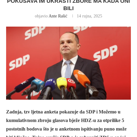
POKUŠAVA IM UKRASTI ZBORE MA KADA ONI
BILI
objavio
Ante Rašić
14 rujna, 2025
Zadnja, tzv ljetna anketa pokazuje da SDP i Možemo u
kumulativnom zbroju glasova bježe HDZ-u za otprilike 5
postotnih bodova što je u anketnom ispitivanju puno može