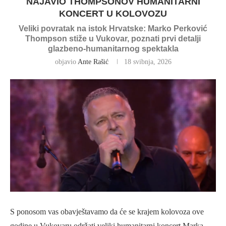
NAJAVIO THOMPSONOV HUMANITARNI
KONCERT U KOLOVOZU
Veliki povratak na istok Hrvatske: Marko Perković
Thompson stiže u Vukovar, poznati prvi detalji
glazbeno-humanitarnog spektakla
objavio
Ante Rašić
18 svibnja, 2026
S ponosom vas obavještavamo da će se krajem kolovoza ove
godine u Vukovaru održati veliki humanitarni koncert Marka