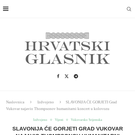
Naslovnica
Izdvojeno
SLAVONIJA ĆE GORJETI Grad
Vukovar najavio Thompsonov humanitarni koncert u kolovozu
Izdvojeno
Vijesti
Vukovarsko Srijemska
SLAVONIJA ĆE GORJETI GRAD VUKOVAR